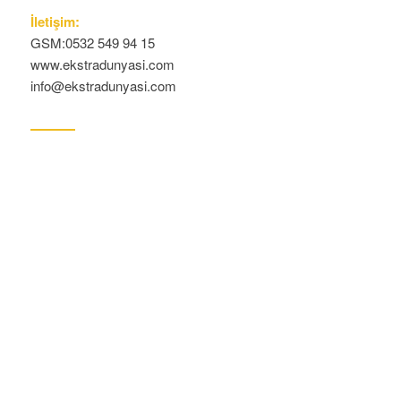
İletişim:
GSM:0532 549 94 15
www.ekstradunyasi.com
info@ekstradunyasi.com
Ekstra Dünyası, Fuar Malzeme Kiralama İstanbul Fuar
Merkezlerinde Hizmetinizde…Fuar Fuar Malzemeleri,
Kabuk Bar Taburesi, Kiralık Askılık Kiralık Ayaklı Tv Standı
Kiralık Bar Taburesi Kiralık Bistro Masa Kiralık Broşürlük
Kiralık Buzdolabı Kiralık Cam Masa Kiralık Cam Sehpa
Kiralık Çoklu Ekran Götüntü Sistemleri Kiralık Çöp Kovası
Kiralık Delikli Sandalye Kiralık Fuar Kiralık Fuar
Malzemeleri Kiralık Klasik Plastik Sandalye Kiralık Koltuk
Takımları Kiralık Lake Bar Taburesi