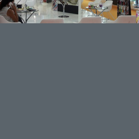
&
Bistro Masa
Sandalye